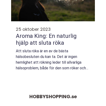
25 oktober 2023
Aroma King: En naturlig
hjälp att sluta röka
Att sluta röka är en av de bästa
hälsobesluten du kan ta. Det är ingen
hemlighet att rökning leder till allvarliga
hälsoproblem, både för den som röker och
för dem runt omkring. Att bli av med
rökvanan kan dock vara en utmaning, men
det finns hjälp a...
HOBBYSHOPPING.
se