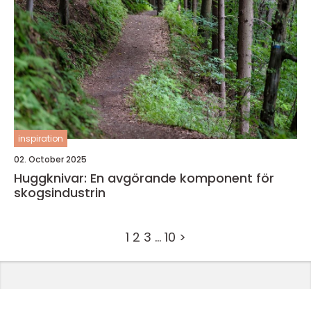
inspiration
02. October 2025
Huggknivar: En avgörande komponent för
skogsindustrin
1
2
3
…
10
>