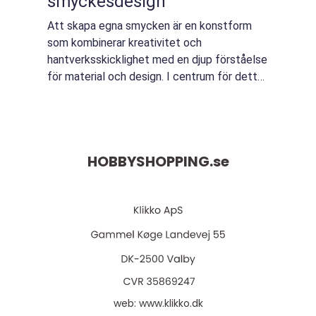
smyckesdesign
Att skapa egna smycken är en konstform
som kombinerar kreativitet och
hantverksskicklighet med en djup förståelse
för material och design. I centrum för detta
skapande finns smyckesdelar, vars kvalitet
och mångfald kan...
HOBBYSHOPPING.
se
web:
www.klikko.dk