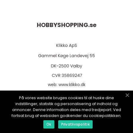
HOBBYSHOPPING.
se
web:
www.klikko.dk
På vores website bruges cookies til at huske dine
indstillinger, statistik og personalisering af indhold og
annoncer. Denne information deles med tredjepart. Ved
Menu
fortsat brug af websiden godkender du cookiepolitikken.
Ok
Privatlivspolitik