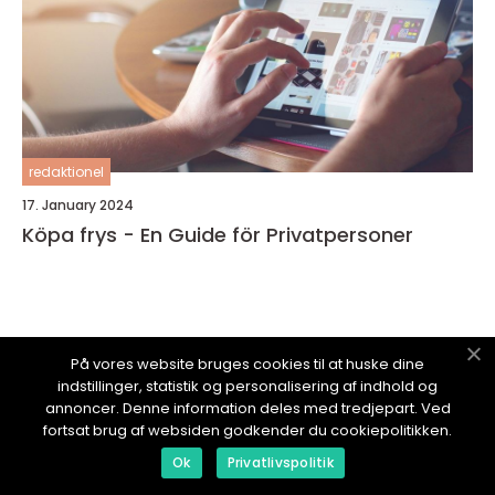
redaktionel
17. January 2024
Köpa frys - En Guide för Privatpersoner
På vores website bruges cookies til at huske dine
HOBBYSHOPPING.
se
indstillinger, statistik og personalisering af indhold og
annoncer. Denne information deles med tredjepart. Ved
fortsat brug af websiden godkender du cookiepolitikken.
Ok
Privatlivspolitik