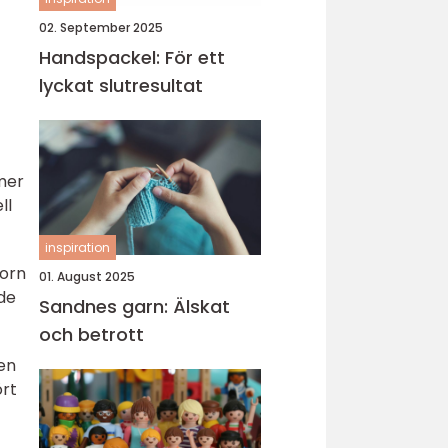
02. September 2025
Handspackel: För ett
lyckat slutresultat
 mer
ll
inspiration
sorn
01. August 2025
de
Sandnes garn: Älskat
och betrott
en
ört