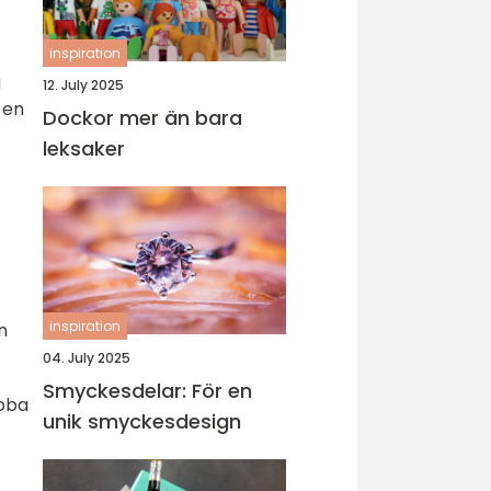
inspiration
a
12. July 2025
 en
Dockor mer än bara
leksaker
inspiration
n
04. July 2025
Smyckesdelar: För en
abba
unik smyckesdesign