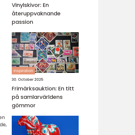
Vinylskivor: En
återuppvaknande
passion
inspiration
30. October 2025
Frimärksauktion: En titt
på samlarvärldens
gömmor
en
de,