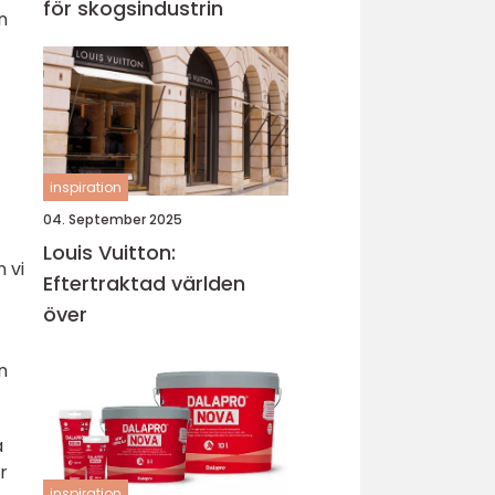
för skogsindustrin
n
inspiration
04. September 2025
Louis Vuitton:
 vi
Eftertraktad världen
över
n
a
r
inspiration