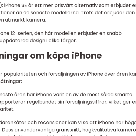
: iPhone SE är ett mer prisvärt alternativ som erbjuder e
tioner än de senaste modellerna. Trots det erbjuder den
en utmärkt kamera.
 iPhone 12-serien, den här modellen erbjuder en snabb
ppdaterad design i olika färger.
ningar om köpa iPhone
ör populariteten och försäljningen av iPhone över åren kan
mätningar:
de senaste åren har iPhone varit en av de mest sålda smarta
pporterar regelbundet sin försäljningssiffror, vilket ger e
ritet.
ändarenkäter och recensioner kan vi se att iPhone har hög
. Dess användarvänliga gränssnitt, högkvalitativa kamero