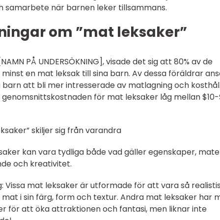
 och samarbete när barnen leker tillsammans.
ningar om ”mat leksaker”
v [NAMN PÅ UNDERSÖKNING], visade det sig att 80% av de
 minst en mat leksak till sina barn. Av dessa föräldrar an
 barn att bli mer intresserade av matlagning och kosthåll
 genomsnittskostnaden för mat leksaker låg mellan $10-
ksaker” skiljer sig från varandra
ksaker kan vara tydliga både vad gäller egenskaper, mater
de och kreativitet.
ng: Vissa mat leksaker är utformade för att vara så realisti
g mat i sin färg, form och textur. Andra mat leksaker har 
r för att öka attraktionen och fantasi, men liknar inte