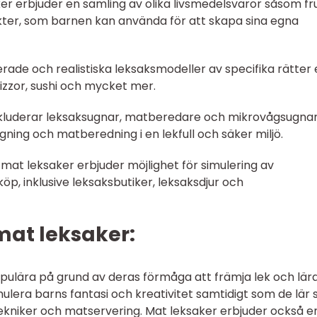
er erbjuder en samling av olika livsmedelsvaror såsom fru
kter, som barnen kan använda för att skapa sina egna
erade och realistiska leksaksmodeller av specifika rätter 
izzor, sushi och mycket mer.
kluderar leksaksugnar, matberedare och mikrovågsugnar
ning och matberedning i en lekfull och säker miljö.
at leksaker erbjuder möjlighet för simulering av
, inklusive leksaksbutiker, leksaksdjur och
 mat leksaker:
populära på grund av deras förmåga att främja lek och lär
imulera barns fantasi och kreativitet samtidigt som de lär s
ekniker och matservering. Mat leksaker erbjuder också e