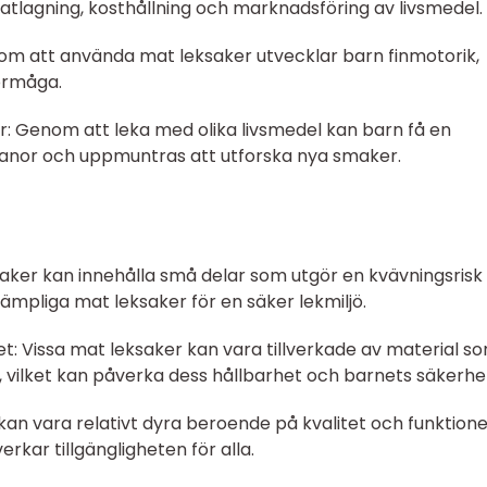
matlagning, kosthållning och marknadsföring av livsmedel.
nom att använda mat leksaker utvecklar barn finmotorik,
örmåga.
 Genom att leka med olika livsmedel kan barn få en
anor och uppmuntras att utforska nya smaker.
saker kan innehålla små delar som utgör en kvävningsrisk 
 lämpliga mat leksaker för en säker lekmiljö.
tet: Vissa mat leksaker kan vara tillverkade av material s
et, vilket kan påverka dess hållbarhet och barnets säkerhe
kan vara relativt dyra beroende på kvalitet och funktione
rkar tillgängligheten för alla.