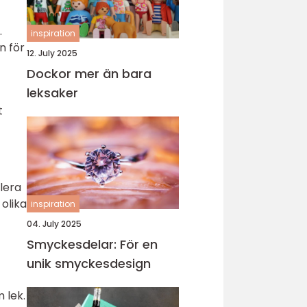
.
inspiration
n för
12. July 2025
Dockor mer än bara
leksaker
t
lera
olika
inspiration
04. July 2025
Smyckesdelar: För en
unik smyckesdesign
 lek.