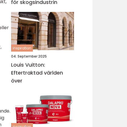
kt,
för skogsindustrin
eller
,
inspiration
04. September 2025
Louis Vuitton:
Eftertraktad världen
över
ande.
ig
n
inspiration