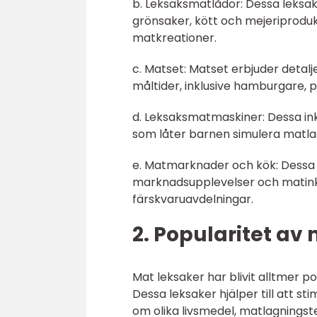
b. Leksaksmatlådor: Dessa leksak
grönsaker, kött och mejeriprodu
matkreationer.
c. Matset: Matset erbjuder detalj
måltider, inklusive hamburgare, p
d. Leksaksmatmaskiner: Dessa in
som låter barnen simulera matlag
e. Matmarknader och kök: Dessa m
marknadsupplevelser och matinköp
färskvaruavdelningar.
2. Popularitet av
Mat leksaker har blivit alltmer 
Dessa leksaker hjälper till att st
om olika livsmedel, matlagningst