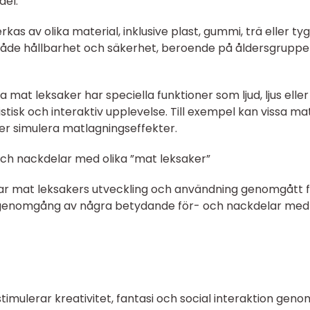
del.
erkas av olika material, inklusive plast, gummi, trä eller tyg
 både hållbarhet och säkerhet, beroende på åldersgruppe
a mat leksaker har speciella funktioner som ljud, ljus eller
stisk och interaktiv upplevelse. Till exempel kan vissa ma
ler simulera matlagningseffekter.
och nackdelar med olika ”mat leksaker”
r mat leksakers utveckling och användning genomgått f
sk genomgång av några betydande för- och nackdelar med 
timulerar kreativitet, fantasi och social interaktion genom