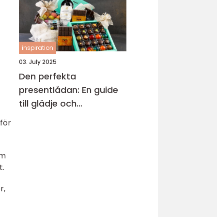
inspiration
03. July 2025
Den perfekta
presentlådan: En guide
till glädje och
överraskningar
för
om
t.
r,