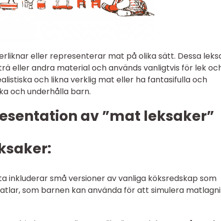
rliknar eller representerar mat på olika sätt. Dessa leks
trä eller andra material och används vanligtvis för lek oc
listiska och likna verklig mat eller ha fantasifulla och
ka och underhålla barn.
esentation av ”mat leksaker”
eksaker:
ta inkluderar små versioner av vanliga köksredskap som
patlar, som barnen kan använda för att simulera matlagn