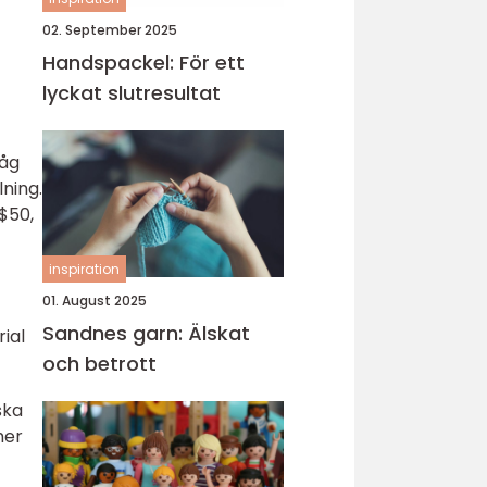
02. September 2025
Handspackel: För ett
lyckat slutresultat
såg
ning.
$50,
inspiration
01. August 2025
Sandnes garn: Älskat
ial
och betrott
ska
mer