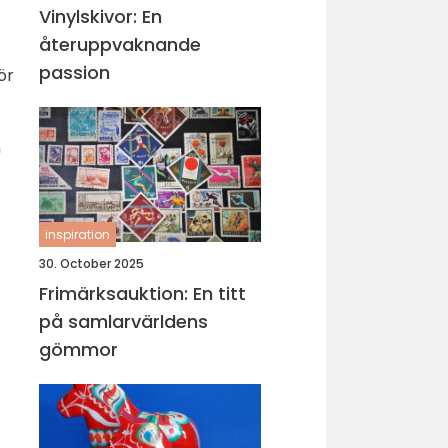
Vinylskivor: En
återuppvaknande
passion
ör
n
inspiration
30. October 2025
Frimärksauktion: En titt
på samlarvärldens
gömmor